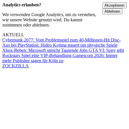
Analytics erlauben?
Akzeptieren
Ablehnen
Wir verwenden Google Analytics, um zu verstehen,
wie unsere Website genutzt wird. Du kannst
zustimmen oder ablehnen.
AKTUELL
Cyberpunk 2077: Vom Problemspiel zum 40-Millionen-Hit
Disc-
Aus bei PlayStation: Hideo Kojima trauert um physische Spiele
Xbox-Beben: Microsoft streicht Tausende Jobs
GTA VI: Sony gibt
Rockstars Spiel eine VIP-Behandlung
Gamescom 2026: Immer
mehr Publisher sagen für Köln zu
ZOCKZILLA