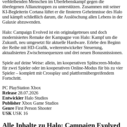
verbleibenden Menschen im Überlebenskampf gegen die
überlegenen Allianztruppen zu unterstützen. Zusammen mit seiner
KI-Begleiterin Cortana lüftet er die finsteren Geheimnisse des Halo
und kämpft schließlich darum, die Auslöschung allen Lebens in der
Galaxie abzuwenden.
Halo: Campaign Evolved ist ein originalgetreues und doch
modernisiertes Remake der Kampagne von Halo: Kampf um die
Zukunft, neu umgesetzt für aktuelle Hardware. Erlebe den Beginn
der Reihe mit HD-Grafik, weiterentwickelter Steuerung,
aktualisierten Zwischensequenzen und drei neuen Bonusmissionen.
Spiele auf deine Weise: allein, im kooperativen Splitscreen-Modus
für zwei Spieler oder im kooperativen Online-Modus für bis zu vier
Spieler – komplett mit Crossplay und plattformübergreifendem
Fortschritt.
PC
PlayStation
Xbox
Release
28.07.2026
Entwickler
Halo Studios
Publisher
Xbox Game Studios
Genre
First Person Shooter
USK
USK 16
Alle Inhalte zu Halo: Campaign Evolved