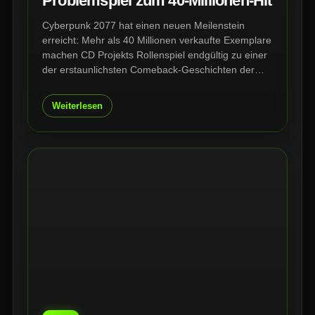
Problemspiel zum 40-Millionen-Hit
Cyberpunk 2077 hat einen neuen Meilenstein
erreicht: Mehr als 40 Millionen verkaufte Exemplare
machen CD Projekts Rollenspiel endgültig zu einer
der erstaunlichsten Comeback-Geschichten der
Branche. Nach Katastrophen-Launch, Updates,
Phantom Liberty und Edgerunners steht Night City
Weiterlesen
heute stärker da als je zuvor.