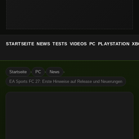
STARTSEITE
NEWS
TESTS
VIDEOS
PC
PLAYSTATION
XB
Startseite
›
PC
›
News
›
EA Sports FC 27: Erste Hinweise auf Release und Neuerungen