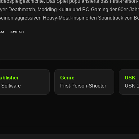
Videospielgeschichte. Das Spiel popularisierte das First-Person
ayer-Deathmatch, Modding-Kultur und PC-Gaming der 90er-Jahre
inen aggressiven Heavy-Metal-inspirierten Soundtrack von Bo
OX
SWITCH
ublisher
Genre
USK
d Software
First-Person-Shooter
USK 