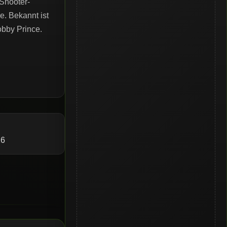
-Shooter-
. Bekannt ist
bby Prince.
16