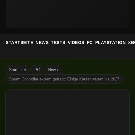
STARTSEITE
NEWS
TESTS
VIDEOS
PC
PLAYSTATION
XB
Startseite
›
PC
›
News
›
Steam Controller extrem gefragt: Einige Käufer warten bis 2027