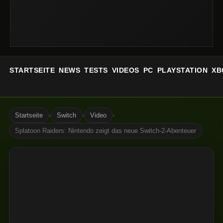
STARTSEITE
NEWS
TESTS
VIDEOS
PC
PLAYSTATION
XB
Startseite
›
Switch
›
Video
›
Splatoon Raiders: Nintendo zeigt das neue Switch-2-Abenteuer