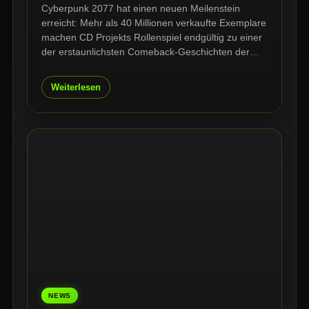
Cyberpunk 2077 hat einen neuen Meilenstein
erreicht: Mehr als 40 Millionen verkaufte Exemplare
machen CD Projekts Rollenspiel endgültig zu einer
der erstaunlichsten Comeback-Geschichten der
Branche. Nach Katastrophen-Launch, Updates,
Phantom Liberty und Edgerunners steht Night City
Weiterlesen
heute stärker da als je zuvor.
NEWS