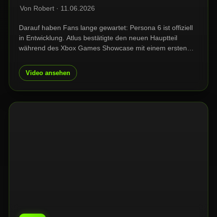
Von Robert · 11.06.2026
Darauf haben Fans lange gewartet: Persona 6 ist offiziell
in Entwicklung. Atlus bestätigte den neuen Hauptteil
während des Xbox Games Showcase mit einem ersten
Teaser. Einen konkreten Release-Termin gibt es zwar
noch nicht, allein die Ankündigung reicht aber schon, um
Video ansehen
die Community in Aufregung zu versetzen.