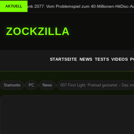
Cyberpunk 2077: Vom Problemspiel zum 40-Millionen-Hit
Disc-Aus 
AKTUELL
ZOCKZILLA
STARTSEITE
NEWS
TESTS
VIDEOS
P
Startseite
›
PC
›
News
›
007 First Light: Preload gestartet – Das mü