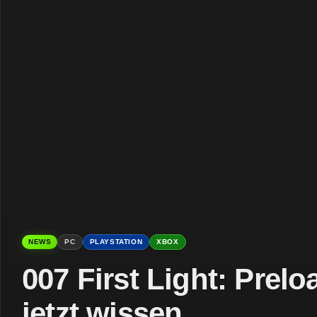
NEWS
PC
PLAYSTATION
XBOX
007 First Light: Prelo
jetzt wissen