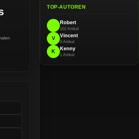
TOP-AUTOREN
s
Robert
102 Artikel
Vincent
nalen
V
9 Artikel
Kenny
K
1 Artikel